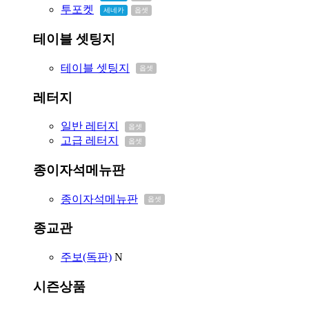
투포켓
세네카
옵셋
테이블 셋팅지
테이블 셋팅지
옵셋
레터지
일반 레터지
옵셋
고급 레터지
옵셋
종이자석메뉴판
종이자석메뉴판
옵셋
종교관
주보(독판)
N
시즌상품