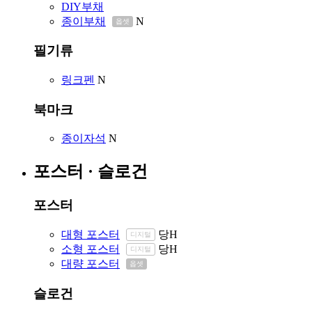
DIY부채
종이부채
N
옵셋
필기류
링크펜
N
북마크
종이자석
N
포스터 · 슬로건
포스터
대형 포스터
당
H
디지털
소형 포스터
당
H
디지털
대량 포스터
옵셋
슬로건