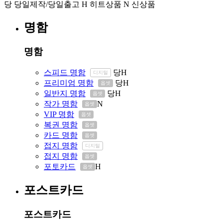
당
당일제작/당일출고
H
히트상품
N
신상품
명함
명함
스피드 명함
당
H
디지털
프리미엄 명함
당
H
옵셋
일반지 명함
당
H
옵셋
작가 명함
N
옵셋
VIP 명함
옵셋
복권 명함
옵셋
카드 명함
옵셋
접지 명함
디지털
접지 명함
옵셋
포토카드
H
옵셋
포스트카드
포스트카드