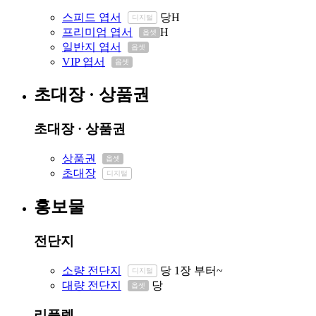
스피드 엽서
당
H
디지털
프리미엄 엽서
H
옵셋
일반지 엽서
옵셋
VIP 엽서
옵셋
초대장 · 상품권
초대장 · 상품권
상품권
옵셋
초대장
디지털
홍보물
전단지
소량 전단지
당
1장 부터~
디지털
대량 전단지
당
옵셋
리플렛