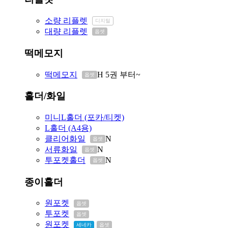
소량 리플렛
디지털
대량 리플렛
옵셋
떡메모지
떡메모지
H
5권 부터~
옵셋
홀더/화일
미니L홀더 (포카/티켓)
L홀더 (A4용)
클리어화일
N
옵셋
서류화일
N
옵셋
투포켓홀더
N
옵셋
종이홀더
원포켓
옵셋
투포켓
옵셋
원포켓
세네카
옵셋