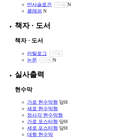
반사슬로건
N
디지털
클래퍼
N
책자 · 도서
책자 · 도서
카탈로그
디지털
논문
N
디지털
실사출력
현수막
가로 현수막형
당
H
세로 현수막형
정사각 현수막형
가로 포스터형
당
H
세로 포스터형
당
H
대형 현수막