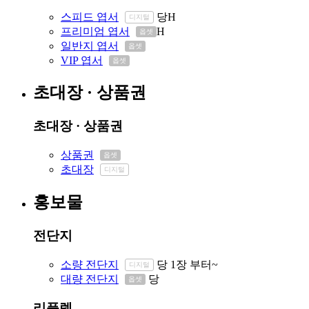
스피드 엽서
당
H
디지털
프리미엄 엽서
H
옵셋
일반지 엽서
옵셋
VIP 엽서
옵셋
초대장 · 상품권
초대장 · 상품권
상품권
옵셋
초대장
디지털
홍보물
전단지
소량 전단지
당
1장 부터~
디지털
대량 전단지
당
옵셋
리플렛