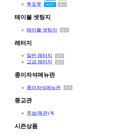
투포켓
세네카
옵셋
테이블 셋팅지
테이블 셋팅지
옵셋
레터지
일반 레터지
옵셋
고급 레터지
옵셋
종이자석메뉴판
종이자석메뉴판
옵셋
종교관
주보(독판)
N
시즌상품