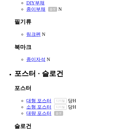
DIY부채
종이부채
N
옵셋
필기류
링크펜
N
북마크
종이자석
N
포스터 · 슬로건
포스터
대형 포스터
당
H
디지털
소형 포스터
당
H
디지털
대량 포스터
옵셋
슬로건