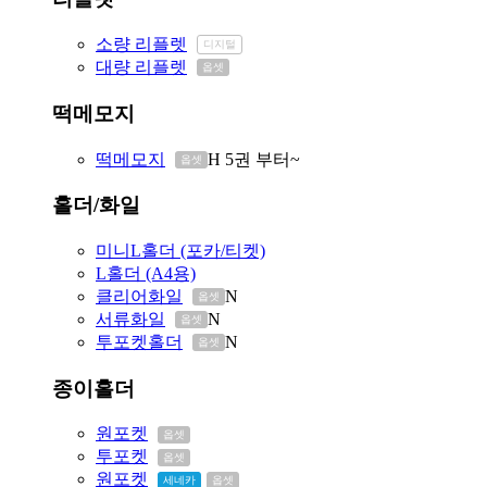
소량 리플렛
디지털
대량 리플렛
옵셋
떡메모지
떡메모지
H
5권 부터~
옵셋
홀더/화일
미니L홀더 (포카/티켓)
L홀더 (A4용)
클리어화일
N
옵셋
서류화일
N
옵셋
투포켓홀더
N
옵셋
종이홀더
원포켓
옵셋
투포켓
옵셋
원포켓
세네카
옵셋