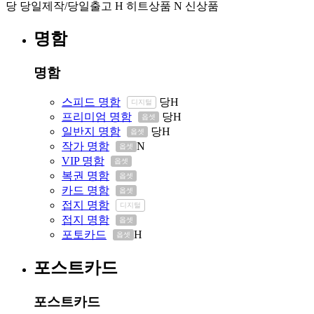
당
당일제작/당일출고
H
히트상품
N
신상품
명함
명함
스피드 명함
당
H
디지털
프리미엄 명함
당
H
옵셋
일반지 명함
당
H
옵셋
작가 명함
N
옵셋
VIP 명함
옵셋
복권 명함
옵셋
카드 명함
옵셋
접지 명함
디지털
접지 명함
옵셋
포토카드
H
옵셋
포스트카드
포스트카드