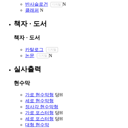
반사슬로건
N
디지털
클래퍼
N
책자 · 도서
책자 · 도서
카탈로그
디지털
논문
N
디지털
실사출력
현수막
가로 현수막형
당
H
세로 현수막형
정사각 현수막형
가로 포스터형
당
H
세로 포스터형
당
H
대형 현수막